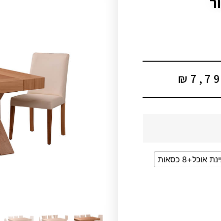
ר
₪
7,7
נת אוכל+8 כסאות