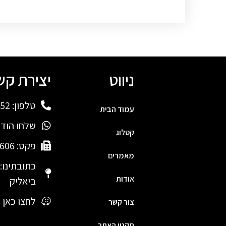
ניווט
יצירת קש
טלפון: 04-6891952
עמוד הבית
שלחו הודעת App
קטלוג
פקס: 04-8759606
מאמרים
אודות
ביאליק
לחצו כאן ונו
צור קשר
תקנון האתר