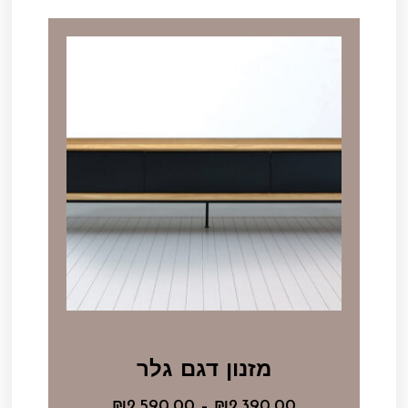
מזנון דגם גלר
₪
2,590.00
–
₪
2,390.00