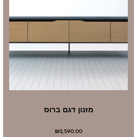
מזנון דגם ברוס
₪
2,590.00