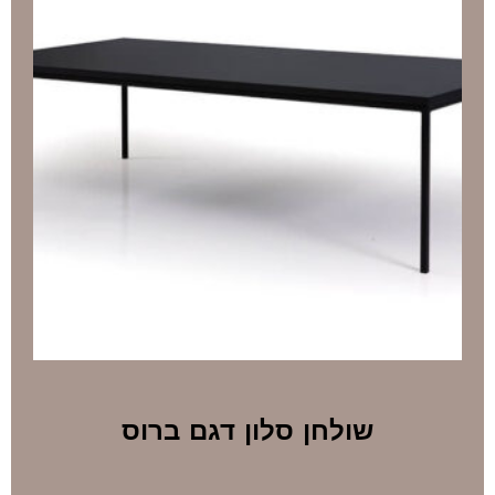
שולחן סלון דגם ברוס